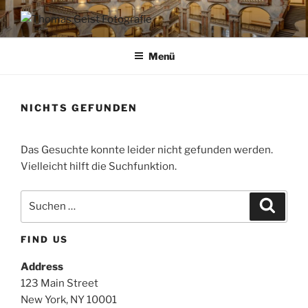
Zum
Inhalt
THOMAS GEIST FOTOGRAFIE
Architekturfotografie | historische und Sakralbauten
springen
Menü
NICHTS GEFUNDEN
Das Gesuchte konnte leider nicht gefunden werden.
Vielleicht hilft die Suchfunktion.
Suchen
Suche
nach:
FIND US
Address
123 Main Street
New York, NY 10001