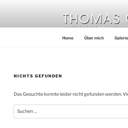
Zum
Inhalt
springen
THOMAS G
Architekturfotografie | histor
Home
Über mich
Galeri
NICHTS GEFUNDEN
Das Gesuchte konnte leider nicht gefunden werden. Viel
Suchen
nach: