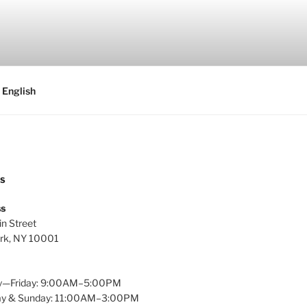
English
US
s
n Street
rk, NY 10001
—Friday: 9:00AM–5:00PM
ay & Sunday: 11:00AM–3:00PM