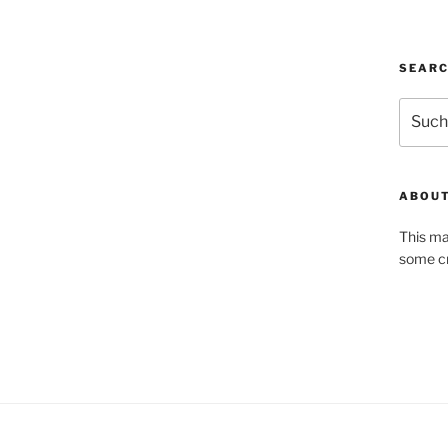
SEAR
Suchen
nach:
ABOUT
This ma
some cr