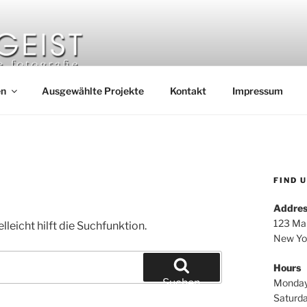
EIST FOTOGRAFIE
ische und Sakralbauten
en
Ausgewählte Projekte
Kontakt
Impressum
FIND 
Addres
123 Mai
leicht hilft die Suchfunktion.
New Yo
Hours
Suchen
Monday
Saturd