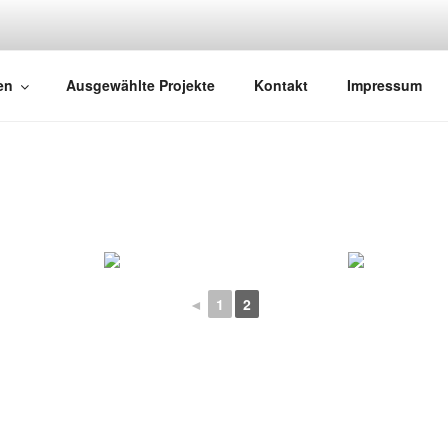
EIST FOTOGRAFIE
che und Sakralbauten
en
Ausgewählte Projekte
Kontakt
Impressum
◄
1
2